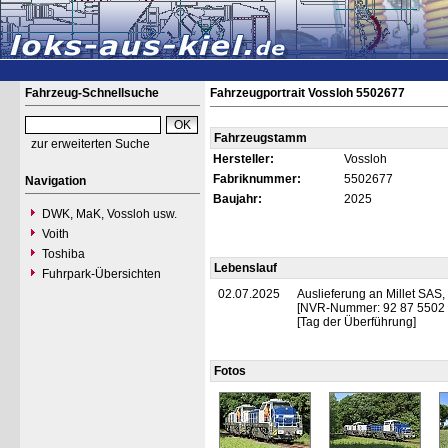
Fahrzeug-Schnellsuche
Fahrzeugportrait Vossloh 5502677
Fahrzeugstamm
zur erweiterten Suche
Hersteller:
Vossloh
Fabriknummer:
5502677
Navigation
Baujahr:
2025
DWK, MaK, Vossloh usw.
Voith
Toshiba
Lebenslauf
Fuhrpark-Übersichten
02.07.2025
Auslieferung an Millet SAS, 
[NVR-Nummer: 92 87 5502 
[Tag der Überführung]
Fotos