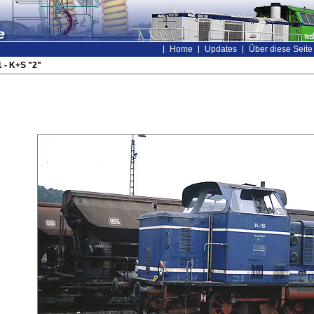
Home
Updates
Über diese Seite
 - K+S "2"