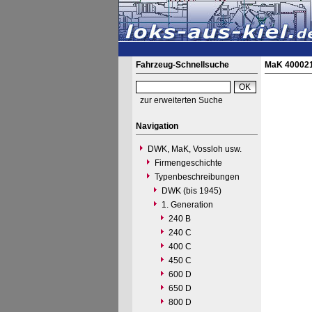
Fahrzeug-Schnellsuche
MaK 400021
zur erweiterten Suche
Navigation
DWK, MaK, Vossloh usw.
Firmengeschichte
Typenbeschreibungen
DWK (bis 1945)
1. Generation
240 B
240 C
400 C
450 C
600 D
650 D
800 D