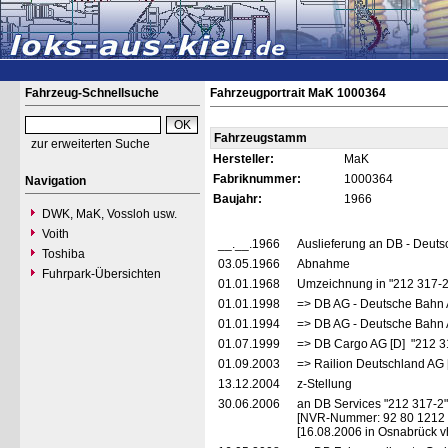
Fahrzeug-Schnellsuche
Fahrzeugportrait MaK 1000364
Fahrzeugstamm
zur erweiterten Suche
Hersteller:
MaK
Fabriknummer:
1000364
Navigation
Baujahr:
1966
DWK, MaK, Vossloh usw.
Voith
__.__.1966
Auslieferung an DB - Deut
Toshiba
03.05.1966
Abnahme
Fuhrpark-Übersichten
01.01.1968
Umzeichnung in "212 317-
01.01.1998
=> DB AG - Deutsche Bahn 
01.01.1994
=> DB AG - Deutsche Bahn 
01.07.1999
=> DB Cargo AG [D] "212 3
01.09.2003
=> Railion Deutschland AG 
13.12.2004
z-Stellung
30.06.2006
an DB Services "212 317-2"
[NVR-Nummer: 92 80 1212
[16.08.2006 in Osnabrück v