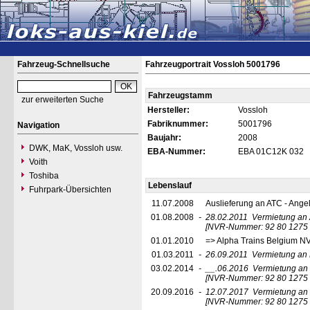
Fahrzeug-Schnellsuche
Fahrzeugportrait Vossloh 5001796
Fahrzeugstamm
zur erweiterten Suche
Hersteller:
Vossloh
Fabriknummer:
5001796
Navigation
Baujahr:
2008
DWK, MaK, Vossloh usw.
EBA-Nummer:
EBA 01C12K 032
Voith
Toshiba
Lebenslauf
Fuhrpark-Übersichten
11.07.2008
Auslieferung an ATC - Ange
01.08.2008
-
28.02.2011
Vermietung an 
[NVR-Nummer: 92 80 1275
01.01.2010
=> Alpha Trains Belgium N
01.03.2011
-
26.09.2011
Vermietung an 
03.02.2014
-
__.06.2016
Vermietung an
[NVR-Nummer: 92 80 1275 
20.09.2016
-
12.07.2017
Vermietung an
[NVR-Nummer: 92 80 1275 