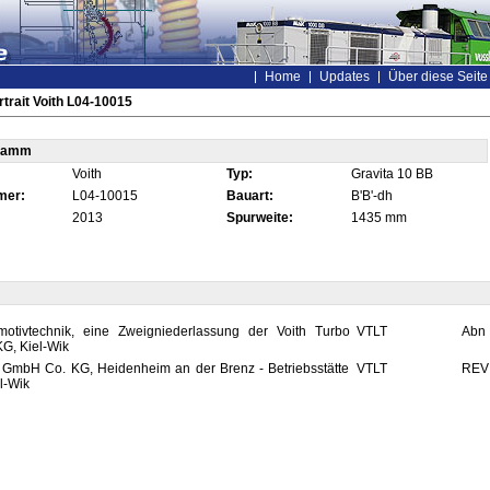
Home
Updates
Über diese Seite
trait Voith L04-10015
tamm
Voith
Typ:
Gravita 10 BB
mer:
L04-10015
Bauart:
B'B'-dh
2013
Spurweite:
1435 mm
motivtechnik, eine Zweigniederlassung der Voith Turbo
VTLT
Abn
G, Kiel-Wik
 GmbH Co. KG, Heidenheim an der Brenz - Betriebsstätte
VTLT
REV
el-Wik