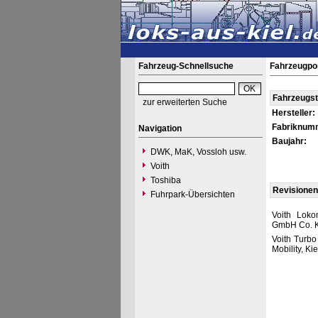
Fahrzeug-Schnellsuche
Fahrzeugpor
Fahrzeugs
zur erweiterten Suche
Hersteller:
Fabriknum
Navigation
Baujahr:
DWK, MaK, Vossloh usw.
Voith
Toshiba
Revisionen
Fuhrpark-Übersichten
Voith Loko
GmbH Co. K
Voith Turbo
Mobility, Ki