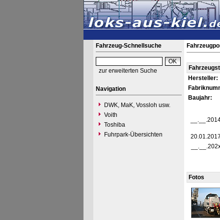
Fahrzeug-Schnellsuche
Fahrzeugpor
Fahrzeugs
zur erweiterten Suche
Hersteller:
Fabriknum
Navigation
Baujahr:
DWK, MaK, Vossloh usw.
Voith
__.__.201
Toshiba
Fuhrpark-Übersichten
20.01.201
__.__.202
Fotos