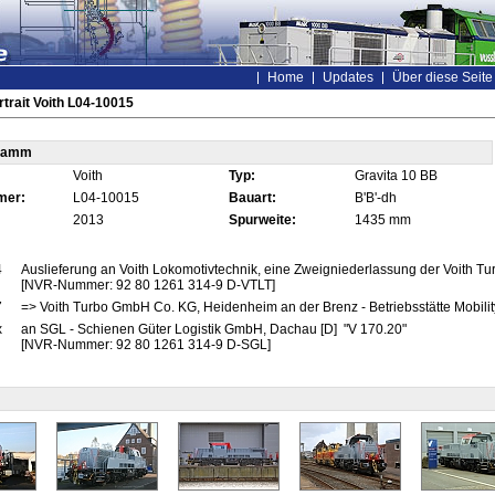
Home
Updates
Über diese Seite
trait Voith L04-10015
tamm
Voith
Typ:
Gravita 10 BB
mer:
L04-10015
Bauart:
B'B'-dh
2013
Spurweite:
1435 mm
4
Auslieferung an Voith Lokomotivtechnik, eine Zweigniederlassung der Voith Tu
[NVR-Nummer: 92 80 1261 314-9 D-VTLT]
7
=> Voith Turbo GmbH Co. KG, Heidenheim an der Brenz - Betriebsstätte Mobility
x
an SGL - Schienen Güter Logistik GmbH, Dachau [D] "V 170.20"
[NVR-Nummer: 92 80 1261 314-9 D-SGL]