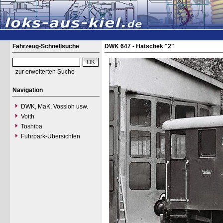
Fahrzeug-Schnellsuche
DWK 647 - Hatschek "2"
zur erweiterten Suche
Navigation
DWK, MaK, Vossloh usw.
Voith
Toshiba
Fuhrpark-Übersichten