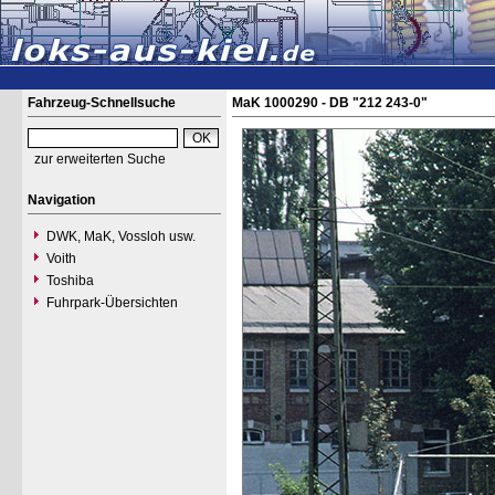
Fahrzeug-Schnellsuche
MaK 1000290 - DB "212 243-0"
zur erweiterten Suche
Navigation
DWK, MaK, Vossloh usw.
Voith
Toshiba
Fuhrpark-Übersichten