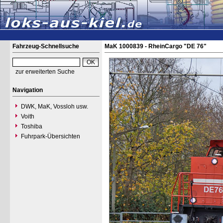
Fahrzeug-Schnellsuche
MaK 1000839 - RheinCargo "DE 76"
zur erweiterten Suche
Navigation
DWK, MaK, Vossloh usw.
Voith
Toshiba
Fuhrpark-Übersichten