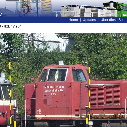
Home
Updates
Über diese Seite
- HzL "V 25"