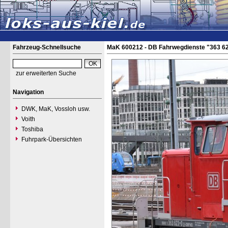
Fahrzeug-Schnellsuche
MaK 600212 - DB Fahrwegdienste "363 6
zur erweiterten Suche
Navigation
DWK, MaK, Vossloh usw.
Voith
Toshiba
Fuhrpark-Übersichten