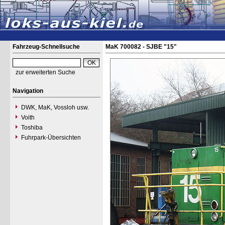
Fahrzeug-Schnellsuche
MaK 700082 - SJBE "15"
zur erweiterten Suche
Navigation
DWK, MaK, Vossloh usw.
Voith
Toshiba
Fuhrpark-Übersichten