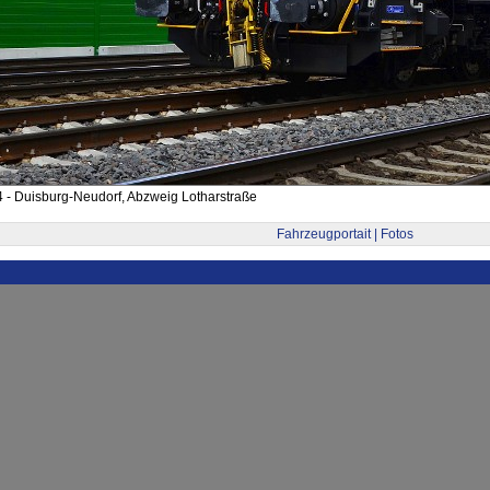
 - Duisburg-Neudorf, Abzweig Lotharstraße
Fahrzeugportait | Fotos