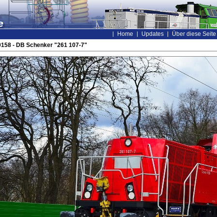
Home
Updates
Über diese Seite
0158 - DB Schenker "261 107-7"