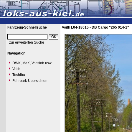
Fahrzeug-Schnellsuche
Voith L04-18015 - DB Cargo "265 014-1"
zur erweiterten Suche
Navigation
DWK, MaK, Vossloh usw.
Voith
Toshiba
Fuhrpark-Übersichten