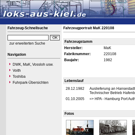
Fahrzeug-Schnellsuche
Fahrzeugportrait MaK 220108
Fahrzeugstamm
zur erweiterten Suche
Hersteller:
MaK
Fabriknummer:
220108
Navigation
Baujahr:
1982
DWK, MaK, Vossloh usw.
Voith
Toshiba
Lebenslauf
Fuhrpark-Übersichten
28.12.1982
Auslieferung an Hansestadt
Technischer Betrieb Hafen
01.10.2005
=> HPA - Hamburg Port Auth
Fotos