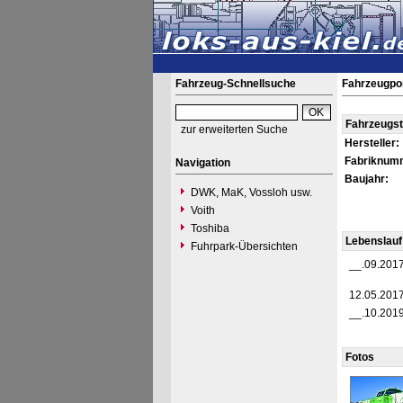
Fahrzeug-Schnellsuche
Fahrzeugpor
Fahrzeugs
zur erweiterten Suche
Hersteller:
Fabriknum
Navigation
Baujahr:
DWK, MaK, Vossloh usw.
Voith
Toshiba
Lebenslauf
Fuhrpark-Übersichten
__.09.201
12.05.201
__.10.201
Fotos