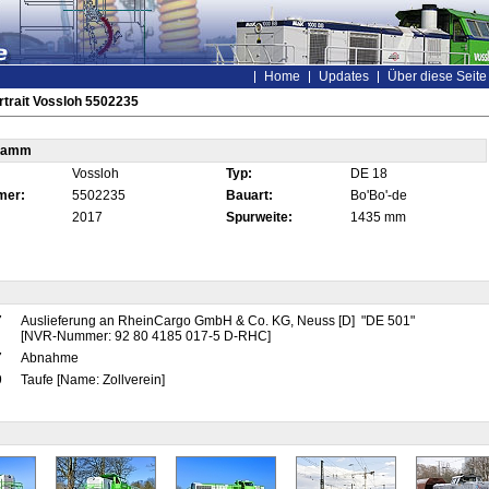
Home
Updates
Über diese Seite
trait Vossloh 5502235
tamm
Vossloh
Typ:
DE 18
mer:
5502235
Bauart:
Bo'Bo'-de
2017
Spurweite:
1435 mm
7
Auslieferung an RheinCargo GmbH & Co. KG, Neuss [D] "DE 501"
[NVR-Nummer: 92 80 4185 017-5 D-RHC]
7
Abnahme
9
Taufe [Name: Zollverein]