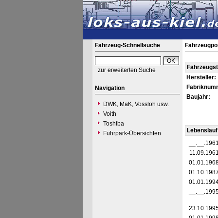
Fahrzeug-Schnellsuche
Fahrzeugpo
Fahrzeugs
zur erweiterten Suche
Hersteller:
Fabriknum
Navigation
Baujahr:
DWK, MaK, Vossloh usw.
Voith
Toshiba
Lebenslauf
Fuhrpark-Übersichten
__.__.196
11.09.196
01.01.196
01.10.198
01.01.199
__.__.199
23.10.199