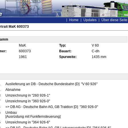
Home
Updates
Über diese Seite
rtrait MaK 600373
tamm
MaK
Typ:
V 60
mer:
600373
Bauart:
C-dh
1961
Spurweite:
1435 mm
1
Auslieferung an DB - Deutsche Bundesbahn [D] "V 60 926"
1
Abnahme
8
Umzeichnung in "260 926-1"
7
Umzeichnung in "360 926-0"
4
=> DB AG - Deutsche Bahn AG, GB Traktion [D] "360 926-0"
5
Umbau
[Ausrüstung mit Funkfernsteuerung]
5
Umzeichnung in "364 926-6"