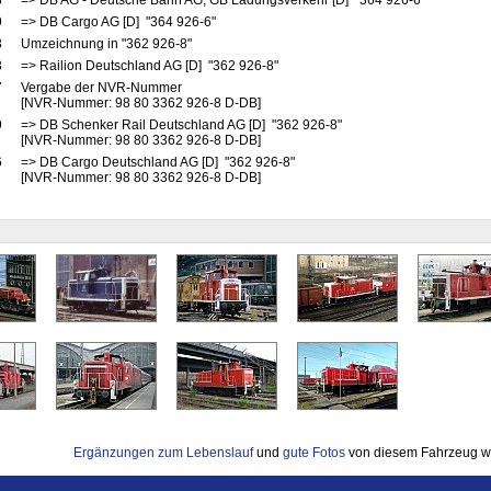
8
=> DB AG - Deutsche Bahn AG, GB Ladungsverkehr [D] "364 926-6"
9
=> DB Cargo AG [D] "364 926-6"
3
Umzeichnung in "362 926-8"
3
=> Railion Deutschland AG [D] "362 926-8"
7
Vergabe der NVR-Nummer
[NVR-Nummer: 98 80 3362 926-8 D-DB]
9
=> DB Schenker Rail Deutschland AG [D] "362 926-8"
[NVR-Nummer: 98 80 3362 926-8 D-DB]
6
=> DB Cargo Deutschland AG [D] "362 926-8"
[NVR-Nummer: 98 80 3362 926-8 D-DB]
Ergänzungen zum Lebenslauf
und
gute Fotos
von diesem Fahrzeug w