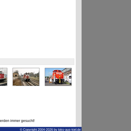
erden immer gesucht!
© Copyright 2004-2026 by loks-aus-kiel.de