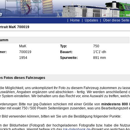
Home
Updates
Über diese Seite
rtrait MaK 700019
tamm
MaK
Typ:
750
mer:
700019
Bauart:
1'C1'-dh
1954
Spurweite:
891 mm
es Fotos dieses Fahrzeuges
die Möglichkeit, uns unkompliziert Ihr Foto zu diesem Fahrzeug zukommen zu lassen
auswählen, Angaben ergänzen und abschicken - fertig. Wir werden anschließend d
r System einstellen. Wir behalten uns das Recht vor, eine Auswahl zu treffen, welc
rderungen: Bitte nur jpg-Dateien schicken mit einer Größe von
mindestens 800 /
lder mit exakt 750 / 500 Pixeln Seitenlängen zusenden, was uns Bearbeitungszeit 
hr Bild verwenden können, bitten wir Sie um die Bestätigung folgender Punkte:
in der Bildurheber (Fotograf) der hochgeladenen Fotografie bzw. habe die Nut
ücklich erhalten. Hiermit befreie ich das
lok-datenbank.de
-Projekt von jeglichen A