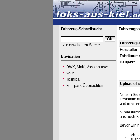
Fahrzeug-Schnellsuche
Fahrzeugpo
Fahrzeugs
zur erweiterten Suche
Hersteller:
Fabriknum
Navigation
Baujahr:
DWK, MaK, Vossloh usw.
Voith
Toshiba
Upload ein
Fuhrpark-Übersichten
Nutzen Sie 
Festplatte 
und in unse
Mindestanfo
uns auch Bi
Bevor wir I
Ich b
ausdr