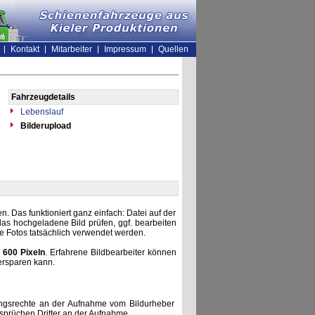
Kontakt
Mitarbeiter
Impressum
Quellen
Fahrzeugdetails
Lebenslauf
Bilderupload
. Das funktioniert ganz einfach: Datei auf der
as hochgeladene Bild prüfen, ggf. bearbeiten
he Fotos tatsächlich verwendet werden.
 600 Pixeln
. Erfahrene Bildbearbeiter können
ersparen kann.
zungsrechte an der Aufnahme vom Bildurheber
nsprüchen Dritter an der Aufnahme.