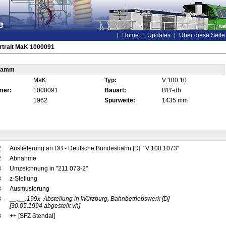
Home
Updates
Über diese Seite
rtrait MaK 1000091
tamm
MaK
Typ:
V 100.10
mer:
1000091
Bauart:
B'B'-dh
1962
Spurweite:
1435 mm
2
Auslieferung an DB - Deutsche Bundesbahn [D] "V 100 1073"
2
Abnahme
8
Umzeichnung in "211 073-2"
3
z-Stellung
3
Ausmusterung
3
-
__.__.199x
Abstellung in Würzburg, Bahnbetriebswerk
[D]
[30.05.1994 abgestellt vh]
8
++ [SFZ Stendal]