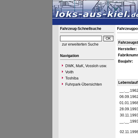
Fahrzeug-Schnellsuche
Fahrzeugpo
Fahrzeugs
zur erweiterten Suche
Hersteller:
Fabriknum
Navigation
Baujahr:
DWK, MaK, Vossloh usw.
Voith
Toshiba
Lebenslauf
Fuhrpark-Übersichten
__.__.196
06.09.196
01.01.196
28.09.199
30.11.199
__.__.199
02.11.199