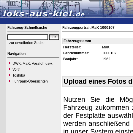
Fahrzeug-Schnellsuche
Fahrzeugportrait MaK 1000107
Fahrzeugstamm
zur erweiterten Suche
Hersteller:
MaK
Fabriknummer:
1000107
Navigation
Baujahr:
1962
DWK, MaK, Vossloh usw.
Voith
Toshiba
Upload eines Fotos 
Fuhrpark-Übersichten
Nutzen Sie die Mögl
Fahrzeug zukommen zu 
der Festplatte auswäh
werden anschließend d
in unser System einste