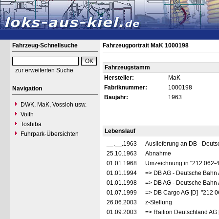
Fahrzeug-Schnellsuche
Fahrzeugportrait MaK 1000198
Fahrzeugstamm
zur erweiterten Suche
Hersteller:
MaK
Fabriknummer:
1000198
Navigation
Baujahr:
1963
DWK, MaK, Vossloh usw.
Voith
Toshiba
Lebenslauf
Fuhrpark-Übersichten
__.__.1963
Auslieferung an DB - Deut
25.10.1963
Abnahme
01.01.1968
Umzeichnung in "212 062-
01.01.1994
=> DB AG - Deutsche Bahn 
01.01.1998
=> DB AG - Deutsche Bahn 
01.07.1999
=> DB Cargo AG [D] "212 0
26.06.2003
z-Stellung
01.09.2003
=> Railion Deutschland AG 