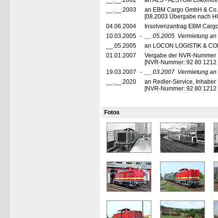
__.__.2002
an ALS - ALSTOM Lokomotiv
__.__.2003
an EBM Cargo GmbH & Co. 
[08.2003 Übergabe nach H
04.06.2004
Insolvenzantrag EBM Car
10.03.2005
-
__.05.2005
Vermietung a
__.05.2005
an LOCON LOGISTIK & CON
01.01.2007
Vergabe der NVR-Nummer
[NVR-Nummer: 92 80 1212
19.03.2007
-
__.03.2007
Vermietung an
__.__.2020
an Redler-Service, Inhaber
[NVR-Nummer: 92 80 1212 2
Fotos