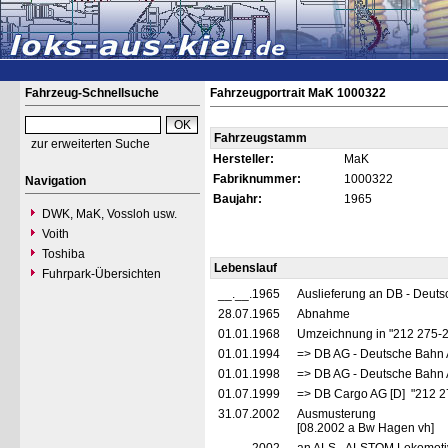
Fahrzeug-Schnellsuche
Fahrzeugportrait MaK 1000322
Fahrzeugstamm
zur erweiterten Suche
Hersteller:
MaK
Fabriknummer:
1000322
Navigation
Baujahr:
1965
DWK, MaK, Vossloh usw.
Voith
Toshiba
Lebenslauf
Fuhrpark-Übersichten
__.__.1965
Auslieferung an DB - Deut
28.07.1965
Abnahme
01.01.1968
Umzeichnung in "212 275-
01.01.1994
=> DB AG - Deutsche Bahn 
01.01.1998
=> DB AG - Deutsche Bahn 
01.07.1999
=> DB Cargo AG [D] "212 2
31.07.2002
Ausmusterung
[08.2002 a Bw Hagen vh]