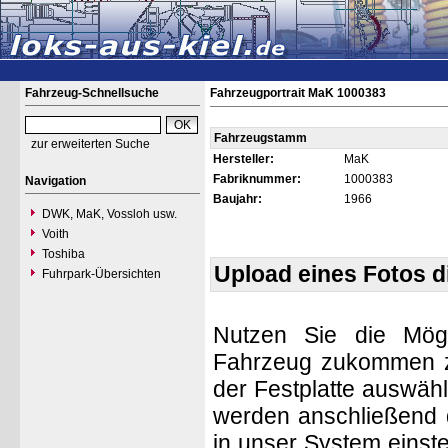
Fahrzeug-Schnellsuche
Fahrzeugportrait MaK 1000383
Fahrzeugstamm
zur erweiterten Suche
Hersteller:
MaK
Fabriknummer:
1000383
Navigation
Baujahr:
1966
DWK, MaK, Vossloh usw.
Voith
Toshiba
Upload eines Fotos 
Fuhrpark-Übersichten
Nutzen Sie die Mögl
Fahrzeug zukommen zu 
der Festplatte auswäh
werden anschließend d
in unser System einste