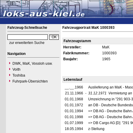
Fahrzeug-Schnellsuche
Fahrzeugportrait MaK 1000393
Fahrzeugstamm
zur erweiterten Suche
Hersteller:
MaK
Fabriknummer:
1000393
Navigation
Baujahr:
1965
DWK, MaK, Vossloh usw.
Voith
Toshiba
Lebenslauf
Fuhrpark-Übersichten
__.__.1966
Auslieferung an MaK - Masch
21.11.1966
-
31.12.1971
Vermietung an
01.01.1968
Umzeichnung in "291 903-
01.01.1972
an DB - Deutsche Bundesb
01.01.1994
=> DB AG - Deutsche Bahn 
01.01.1998
=> DB AG - Deutsche Bahn 
01.07.1999
=> DB Cargo AG [D] "291 9
18.05.1994
z-Stellung