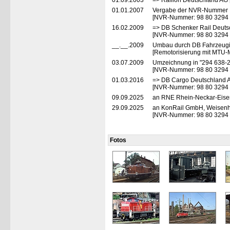
01.09.2003
=> Railion Deutschland AG 
01.01.2007
Vergabe der NVR-Nummer
[NVR-Nummer: 98 80 3294
16.02.2009
=> DB Schenker Rail Deuts
[NVR-Nummer: 98 80 3294
__.__.2009
Umbau durch DB Fahrzeugi
[Remotorisierung mit MTU-
03.07.2009
Umzeichnung in "294 638-2
[NVR-Nummer: 98 80 3294
01.03.2016
=> DB Cargo Deutschland A
[NVR-Nummer: 98 80 3294
09.09.2025
an RNE Rhein-Neckar-Eisen
29.09.2025
an KonRail GmbH, Weisenh
[NVR-Nummer: 98 80 3294
Fotos