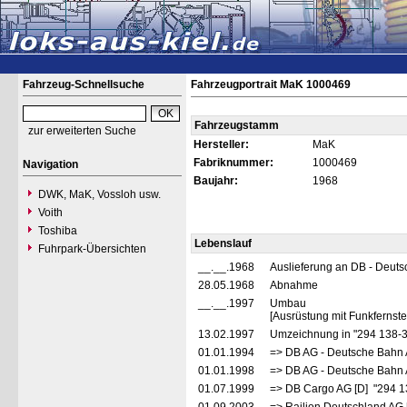
Fahrzeug-Schnellsuche
Fahrzeugportrait MaK 1000469
Fahrzeugstamm
zur erweiterten Suche
Hersteller:
MaK
Fabriknummer:
1000469
Navigation
Baujahr:
1968
DWK, MaK, Vossloh usw.
Voith
Toshiba
Lebenslauf
Fuhrpark-Übersichten
__.__.1968
Auslieferung an DB - Deut
28.05.1968
Abnahme
__.__.1997
Umbau
[Ausrüstung mit Funkfernst
13.02.1997
Umzeichnung in "294 138-
01.01.1994
=> DB AG - Deutsche Bahn 
01.01.1998
=> DB AG - Deutsche Bahn 
01.07.1999
=> DB Cargo AG [D] "294 1