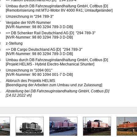
3
=> Railion Deutschland AG [D] "294 289-4"
5
Umbau durch DB Fahrzeuginstandhaltung GmbH, Cottbus [D]
[Remotorisierung mit MTU-Motor 8V 4000 R41; Umlaufgeländer]
5
Umzeichnung in "294 789-3"
7
Vergabe der NVR-Nummer
[NVR-Nummer: 98 80 3294 789-3 D-DB]
9
=> DB Schenker Rail Deutschland AG [D] "294 789-3"
[NVR-Nummer: 98 80 3294 789-3 D-DB]
3
z-Stellung
6
=> DB Cargo Deutschland AG [D] "294 789-3"
[NVR-Nummer: 98 80 3294 789-3 D-DB]
8
Umbau durch DB Fahrzeuginstandhaltung GmbH, Cottbus [D]
[Projekt HELMS - Hybrid Electro-Mechanical Shunter]
9
Umzeichnung in "1094 001"
[NVR-Nummer: 90 80 1094 001-7 D-DB]
1
Abbruch des Projekts HELMS
[Beendigung der Arbeiten zum Umbau und zur Zulassung]
1
Abstellung bei DB Fahrzeuginstandhaltung GmbH, Cottbus
[D]
[14.02.2022 vh]