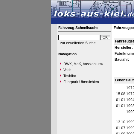
Fahrzeug-Schnellsuche
Fahrzeugpo
Fahrzeugs
zur erweiterten Suche
Hersteller:
Fabriknum
Navigation
Baujahr:
DWK, MaK, Vossloh usw.
Voith
Toshiba
Lebenslauf
Fuhrpark-Übersichten
__.__.197
15.08.197
01.01.199
01.01.199
__.__.199
13.10.199
01.07.199