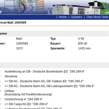
Home
Updates
Über diese Seite
rtrait MaK 1000589
tamm
MaK
Typ:
V 90
mer:
1000589
Bauart:
B'B'-dh
1972
Spurweite:
1435 mm
2
Auslieferung an DB - Deutsche Bundesbahn [D] "290 289-8"
2
Abnahme
4
=> DB AG - Deutsche Bahn AG, GB Traktion [D] "290 289-4"
8
=> DB AG - Deutsche Bahn AG, GB Ladungsverkehr [D] "290 289-4"
9
Umbau
[Ausrüstung mit Funkfernsteuerung]
9
Umzeichnung in "294 289-4"
9
=> DB Cargo AG [D] "290 289-4"