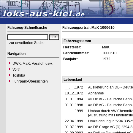
Fahrzeug-Schnellsuche
Fahrzeugportrait MaK 1000610
Fahrzeugstamm
zur erweiterten Suche
Hersteller:
MaK
Fabriknummer:
1000610
Navigation
Baujahr:
1972
DWK, MaK, Vossloh usw.
Voith
Toshiba
Lebenslauf
Fuhrpark-Übersichten
__.__.1972
Auslieferung an DB - Deut
18.12.1972
Abnahme
01.01.1994
=> DB AG - Deutsche Bahn 
01.01.1998
=> DB AG - Deutsche Bahn 
__.__.1999
Umbau durch AW Chemnitz
[Ausrüstung mit Funkfernst
22.04.1999
Umzeichnung in "294 335-
01.07.1999
=> DB Cargo AG [D] "294 3