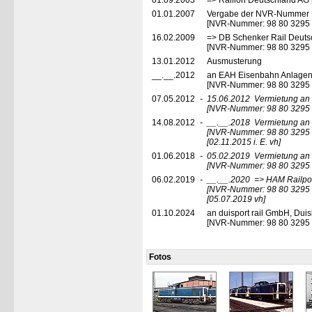
01.09.2003
=> Railion Deutschland AG 
01.01.2007
Vergabe der NVR-Nummer
[NVR-Nummer: 98 80 3295
16.02.2009
=> DB Schenker Rail Deuts
[NVR-Nummer: 98 80 3295
13.01.2012
Ausmusterung
__.__.2012
an EAH Eisenbahn Anlagen
[NVR-Nummer: 98 80 3295
07.05.2012
-
15.06.2012
Vermietung an 
[NVR-Nummer: 98 80 3295
14.08.2012
-
__.__.2018
Vermietung an 
[NVR-Nummer: 98 80 3295
[02.11.2015 i. E. vh]
01.06.2018
-
05.02.2019
Vermietung an 
[NVR-Nummer: 98 80 3295
06.02.2019
-
__.__.2020
=> HAM Railpo
[NVR-Nummer: 98 80 3295
[05.07.2019 vh]
01.10.2024
an duisport rail GmbH, Dui
[NVR-Nummer: 98 80 3295
Fotos