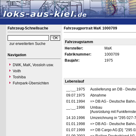
Fahrzeug-Schnellsuche
Fahrzeugportrait MaK 1000709
Fahrzeugstamm
zur erweiterten Suche
Hersteller:
MaK
Fabriknummer:
1000709
Navigation
Baujahr:
1975
DWK, MaK, Vossloh usw.
Voith
Toshiba
Lebenslauf
Fuhrpark-Übersichten
__.__.1975
Auslieferung an DB - Deut
09.07.1975
Abnahme
01.01.1994
=> DB AG - Deutsche Bahn 
__.__.1996
Umbau
[Ausrüstung mit Funkfernst
14.10.1996
Umzeichnung in "295 027-
01.01.1998
=> DB AG - Deutsche Bahn 
01.07.1999
=> DB Cargo AG [D] "295 0