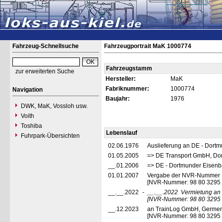
Fahrzeug-Schnellsuche
Fahrzeugportrait MaK 1000774
Fahrzeugstamm
zur erweiterten Suche
Hersteller:
MaK
Fabriknummer:
1000774
Navigation
Baujahr:
1976
DWK, MaK, Vossloh usw.
Voith
Toshiba
Lebenslauf
Fuhrpark-Übersichten
02.06.1976
Auslieferung an DE - Dor
01.05.2005
=> DE Transport GmbH, Do
__.01.2006
=> DE - Dortmunder Eisen
01.01.2007
Vergabe der NVR-Nummer
[NVR-Nummer: 98 80 3295
__.__.2022
-
__.__.2022
Vermietung a
[NVR-Nummer: 98 80 3295 
__.12.2023
an TrainLog GmbH, Germer
[NVR-Nummer: 98 80 3295