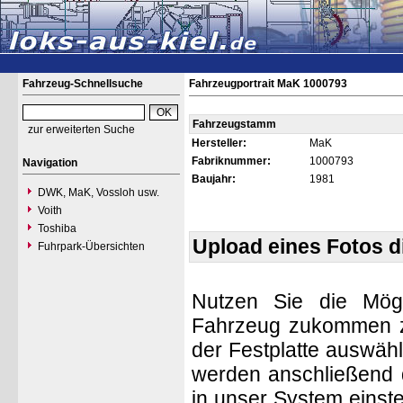
Fahrzeug-Schnellsuche
Fahrzeugportrait MaK 1000793
Fahrzeugstamm
zur erweiterten Suche
Hersteller:
MaK
Fabriknummer:
1000793
Navigation
Baujahr:
1981
DWK, MaK, Vossloh usw.
Voith
Toshiba
Upload eines Fotos 
Fuhrpark-Übersichten
Nutzen Sie die Mögl
Fahrzeug zukommen zu 
der Festplatte auswäh
werden anschließend d
in unser System einste