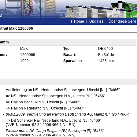
Home
Updates
Über diese Seite
rtrait MaK 1200066
tamm
MaK
Typ:
DE 6400
mer:
1200066
Bauart:
Bo'Bo'-de
1992
Spurweite:
1435 mm
2
Auslieferung an NS - Nederlandse Spoorwegen, Utrecht [NL] "6466"
5
=> NS - Nederlandse Spoorwegen N.V., Utrecht [NL] "6466"
9
=> Railion Benelux N.V., Utrecht [NL] "6466"
3
=> Railion Nederland N.V., Utrecht [NL] "6466"
8
-
06.01.2009
Vermietung an Railion Deutschland AG, Mainz
[D]
"264 466-4"
9
=> DB Schenker Rail Nederland N.V., Utrecht [NL] "6466"
[NVR-Nummer: 92 84 2006 466-1 NL-RN]
9
Einsatz durch DB Cargo Belgium BV, Antwerpen
[B]
"6466"
[NVR-Nummer: 92 84 2006 466-1 NL-RN]