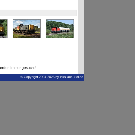
erden immer gesucht!
© Copyright 2004-2026 by loks-aus-kiel.de