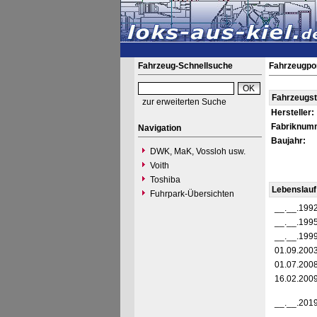
Fahrzeug-Schnellsuche
Fahrzeugpo
Fahrzeugs
zur erweiterten Suche
Hersteller:
Fabriknum
Navigation
Baujahr:
DWK, MaK, Vossloh usw.
Voith
Toshiba
Lebenslauf
Fuhrpark-Übersichten
__.__.199
__.__.199
__.__.199
01.09.200
01.07.200
16.02.200
__.__.201