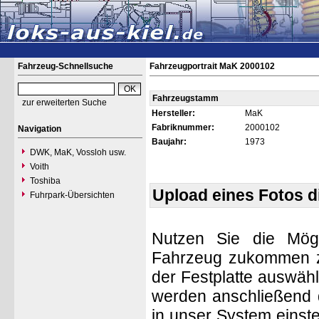
Fahrzeug-Schnellsuche
Fahrzeugportrait MaK 2000102
Fahrzeugstamm
zur erweiterten Suche
Hersteller:
MaK
Fabriknummer:
2000102
Navigation
Baujahr:
1973
DWK, MaK, Vossloh usw.
Voith
Toshiba
Upload eines Fotos 
Fuhrpark-Übersichten
Nutzen Sie die Mögl
Fahrzeug zukommen zu 
der Festplatte auswäh
werden anschließend d
in unser System einste