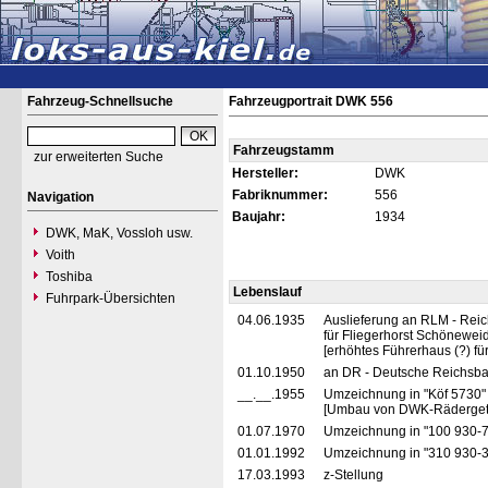
Fahrzeug-Schnellsuche
Fahrzeugportrait DWK 556
Fahrzeugstamm
zur erweiterten Suche
Hersteller:
DWK
Fabriknummer:
556
Navigation
Baujahr:
1934
DWK, MaK, Vossloh usw.
Voith
Toshiba
Lebenslauf
Fuhrpark-Übersichten
04.06.1935
Auslieferung an RLM - Reich
für Fliegerhorst Schönewe
[erhöhtes Führerhaus (?) für
01.10.1950
an DR - Deutsche Reichsba
__.__.1955
Umzeichnung in "Köf 5730
[Umbau von DWK-Rädergetri
01.07.1970
Umzeichnung in "100 930-7
01.01.1992
Umzeichnung in "310 930-3
17.03.1993
z-Stellung