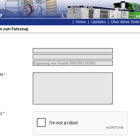
Home
Updates
Über diese Seite
n zum Fahrzeug
ht *
z *