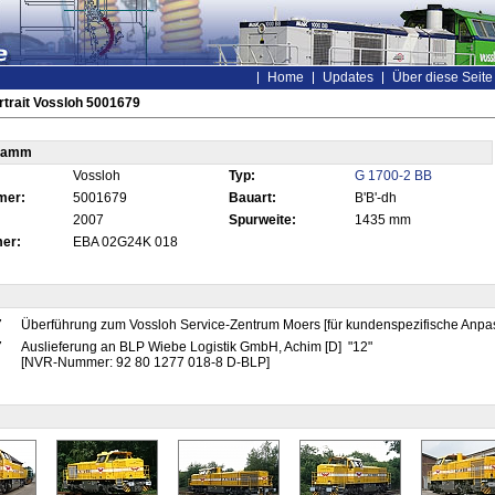
Home
Updates
Über diese Seite
trait Vossloh 5001679
tamm
Vossloh
Typ:
G 1700-2 BB
mer:
5001679
Bauart:
B'B'-dh
2007
Spurweite:
1435 mm
er:
EBA 02G24K 018
7
Überführung zum Vossloh Service-Zentrum Moers [für kundenspezifische Anpa
7
Auslieferung an BLP Wiebe Logistik GmbH, Achim [D] "12"
[NVR-Nummer: 92 80 1277 018-8 D-BLP]