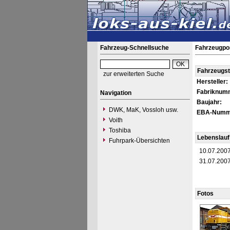
Fahrzeug-Schnellsuche
Fahrzeugpor
Fahrzeugs
zur erweiterten Suche
Hersteller:
Fabriknum
Navigation
Baujahr:
DWK, MaK, Vossloh usw.
EBA-Numm
Voith
Toshiba
Lebenslauf
Fuhrpark-Übersichten
10.07.200
31.07.200
Fotos