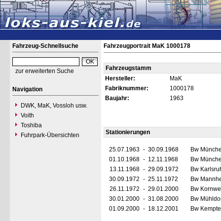
Fahrzeug-Schnellsuche
Fahrzeugportrait MaK 1000178
Fahrzeugstamm
zur erweiterten Suche
Hersteller:
MaK
Fabriknummer:
1000178
Navigation
Baujahr:
1963
DWK, MaK, Vossloh usw.
Voith
Toshiba
Stationierungen
Fuhrpark-Übersichten
25.07.1963
-
30.09.1968
Bw Münche
01.10.1968
-
12.11.1968
Bw Münche
13.11.1968
-
29.09.1972
Bw Karlsru
30.09.1972
-
25.11.1972
Bw Mannh
26.11.1972
-
29.01.2000
Bw Kornwe
30.01.2000
-
31.08.2000
Bw Mühldor
01.09.2000
-
18.12.2001
Bw Kempten