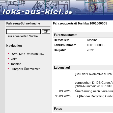
Fahrzeug-Schnellsuche
Fahrzeugportrait Toshiba 1001000005
Fahrzeugstamm
zur erweiterten Suche
Hersteller:
Toshiba
Fabriknummer:
1001000005
Navigation
Baujahr:
202x
DWK, MaK, Vossloh usw.
Voith
Toshiba
Lebenslauf
Fuhrpark-Übersichten
[Bau der Lokomotive durch 
vorgesehen für DB Cargo A
[NVR-Nummer: 90 80 1018
__.03.2026
Überführung nach Leverku
30.03.2026
++ [Bender Recycling GmbH
Fotos