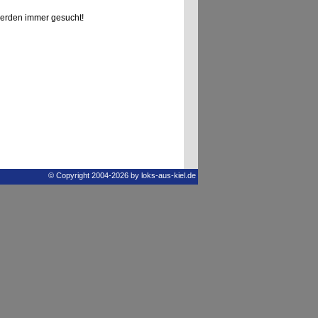
erden immer gesucht!
© Copyright 2004-2026 by loks-aus-kiel.de