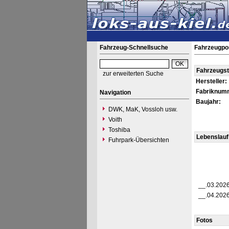
Fahrzeug-Schnellsuche
Fahrzeugpor
Fahrzeugs
zur erweiterten Suche
Hersteller:
Fabriknum
Navigation
Baujahr:
DWK, MaK, Vossloh usw.
Voith
Toshiba
Lebenslauf
Fuhrpark-Übersichten
__.03.202
__.04.202
Fotos