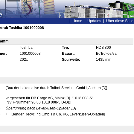
Home
Updates
Über diese Seite
trait Toshiba 1001000008
tamm
Toshiba
Typ:
HDB 800
mer:
1001000008
Bauart:
Bo'Bo'-de/ea
202x
Spurweite:
1435 mm
[Bau der Lokomotive durch Talbot-Services GmbH, Aachen [D]]
vorgesehen für DB Cargo AG, Mainz [D] "1018 008-5"
[NVR-Nummer: 90 80 1018 008-5 D-DB]
6
Überführung nach Leverkusen-Opladen
[D]
6
++ [Bender Recycling GmbH & Co. KG, Leverkusen-Opladen]