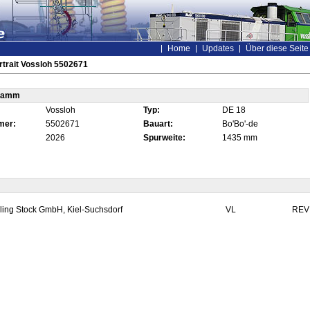
Home
Updates
Über diese Seite
trait Vossloh 5502671
tamm
Vossloh
Typ:
DE 18
mer:
5502671
Bauart:
Bo'Bo'-de
2026
Spurweite:
1435 mm
ling Stock GmbH, Kiel-Suchsdorf
VL
REV