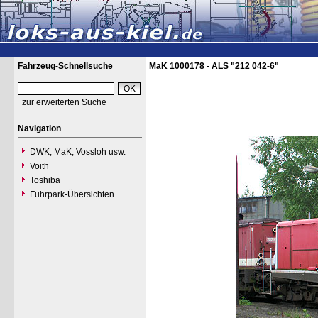
Fahrzeug-Schnellsuche
MaK 1000178 - ALS "212 042-6"
zur erweiterten Suche
Navigation
DWK, MaK, Vossloh usw.
Voith
Toshiba
Fuhrpark-Übersichten