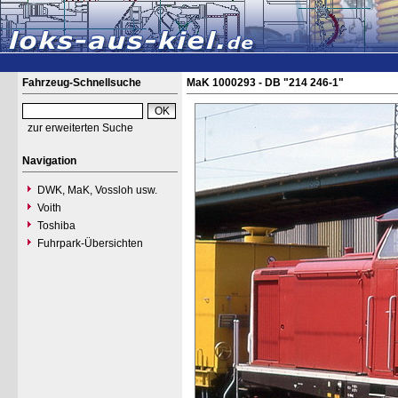
Fahrzeug-Schnellsuche
MaK 1000293 - DB "214 246-1"
zur erweiterten Suche
Navigation
DWK, MaK, Vossloh usw.
Voith
Toshiba
Fuhrpark-Übersichten