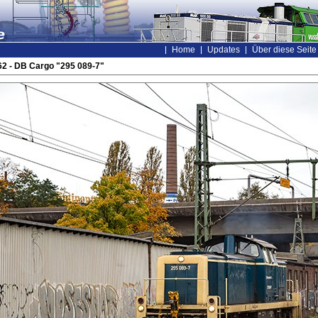
Home
Updates
Über diese Seite
2 - DB Cargo "295 089-7"