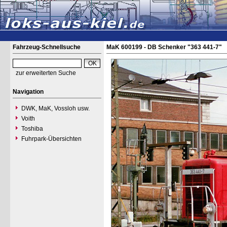
Fahrzeug-Schnellsuche
MaK 600199 - DB Schenker "363 441-7"
zur erweiterten Suche
Navigation
DWK, MaK, Vossloh usw.
Voith
Toshiba
Fuhrpark-Übersichten