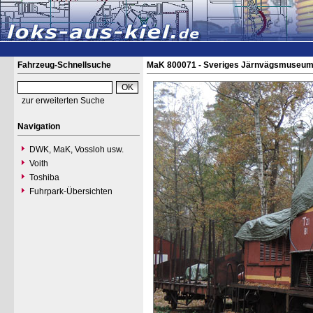
Fahrzeug-Schnellsuche
MaK 800071 - Sveriges Järnvägsmuseu
zur erweiterten Suche
Navigation
DWK, MaK, Vossloh usw.
Voith
Toshiba
Fuhrpark-Übersichten