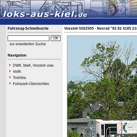
Fahrzeug-Schnellsuche
Vossloh 5502505 - Nexrail "92 82 4185 2
zur erweiterten Suche
Navigation
DWK, MaK, Vossloh usw.
Voith
Toshiba
Fuhrpark-Übersichten