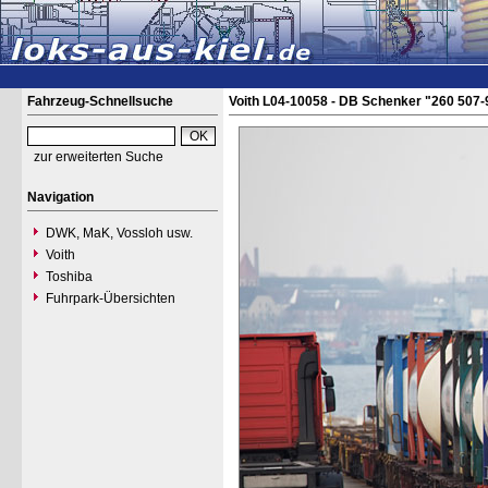
Fahrzeug-Schnellsuche
Voith L04-10058 - DB Schenker "260 507-
zur erweiterten Suche
Navigation
DWK, MaK, Vossloh usw.
Voith
Toshiba
Fuhrpark-Übersichten