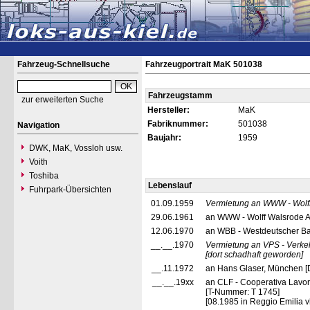
Fahrzeug-Schnellsuche
Fahrzeugportrait MaK 501038
Fahrzeugstamm
zur erweiterten Suche
Hersteller:
MaK
Fabriknummer:
501038
Navigation
Baujahr:
1959
DWK, MaK, Vossloh usw.
Voith
Toshiba
Lebenslauf
Fuhrpark-Übersichten
01.09.1959
Vermietung an WWW - Wolff
29.06.1961
an WWW - Wolff Walsrode A
12.06.1970
an WBB - Westdeutscher Ba
__.__.1970
Vermietung an VPS - Verke
[dort schadhaft geworden]
__.11.1972
an Hans Glaser, München [
__.__.19xx
an CLF - Cooperativa Lavori
[T-Nummer: T 1745]
[08.1985 in Reggio Emilia v