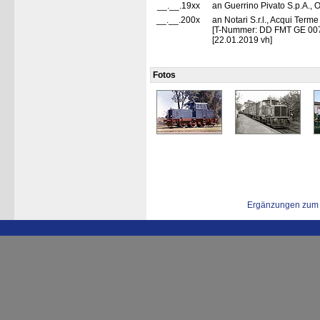
__.__.19xx
an Guerrino Pivato S.p.A., On
__.__.200x
an Notari S.r.l., Acqui Terme
[T-Nummer: DD FMT GE 00
[22.01.2019 vh]
Fotos
Ergänzungen zum 