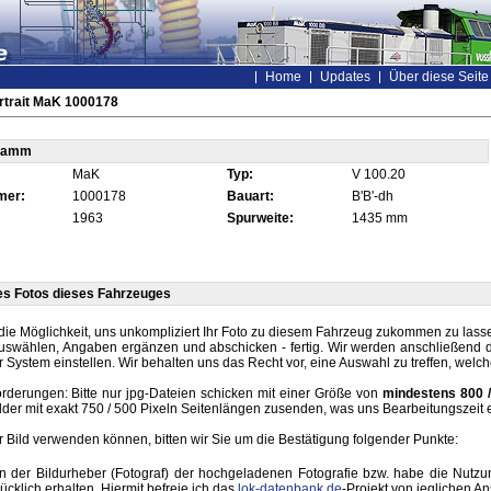
Home
Updates
Über diese Seite
rtrait MaK 1000178
tamm
MaK
Typ:
V 100.20
mer:
1000178
Bauart:
B'B'-dh
1963
Spurweite:
1435 mm
es Fotos dieses Fahrzeuges
die Möglichkeit, uns unkompliziert Ihr Foto zu diesem Fahrzeug zukommen zu lassen
auswählen, Angaben ergänzen und abschicken - fertig. Wir werden anschließend d
r System einstellen. Wir behalten uns das Recht vor, eine Auswahl zu treffen, welc
rderungen: Bitte nur jpg-Dateien schicken mit einer Größe von
mindestens 800 /
lder mit exakt 750 / 500 Pixeln Seitenlängen zusenden, was uns Bearbeitungszeit 
hr Bild verwenden können, bitten wir Sie um die Bestätigung folgender Punkte:
in der Bildurheber (Fotograf) der hochgeladenen Fotografie bzw. habe die Nut
ücklich erhalten. Hiermit befreie ich das
lok-datenbank.de
-Projekt von jeglichen A