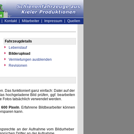
Kontakt
Mitarbeiter
Impressum
Quellen
Fahrzeugdetails
Lebenslauf
Bilderupload
Vermietungen ausblenden
Revisionen
. Das funktioniert ganz einfach: Datei auf der
as hochgeladene Bild prüfen, ggf. bearbeiten
he Fotos tatsächlich verwendet werden.
 600 Pixeln
. Erfahrene Bildbearbeiter können
ersparen kann.
zungsrechte an der Aufnahme vom Bildurheber
nsprüchen Dritter an der Aufnahme.