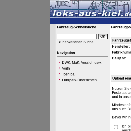
Fahrzeug-Schnellsuche
Fahrzeugpo
Fahrzeugs
zur erweiterten Suche
Hersteller:
Fabriknum
Navigation
Baujahr:
DWK, MaK, Vossloh usw.
Voith
Toshiba
Upload ein
Fuhrpark-Übersichten
Nutzen Sie 
Festplatte 
und in unse
Mindestanfo
uns auch Bi
Bevor wir I
Ich b
ausdr