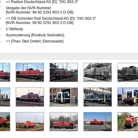
3
=> Railion Deutschland AG [D] "291 903-3"
7
Vergabe der NVR-Nummer
[NVR-Nummer: 98 80 3291 903-3 D-DB]
9
=> DB Schenker Rail Deutschland AG [D] "291 903-3"
[NVR-Nummer: 98 80 3291 903-3 D-DB]
2
z-Stellung
4
Ausmusterung [Rostock-Seehafen]
4
++ [Theo Steil GmbH, Eberswalde]