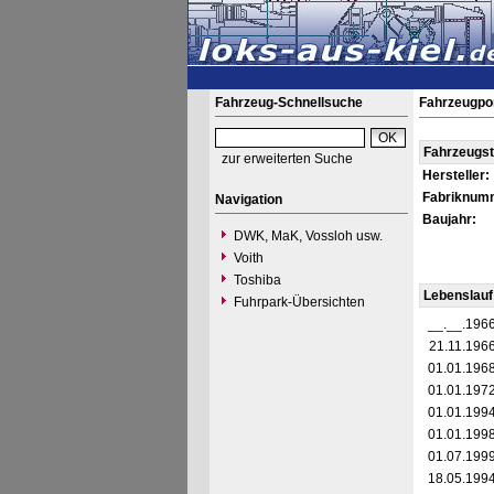
Fahrzeug-Schnellsuche
Fahrzeugpo
Fahrzeugs
zur erweiterten Suche
Hersteller:
Fabriknum
Navigation
Baujahr:
DWK, MaK, Vossloh usw.
Voith
Toshiba
Lebenslauf
Fuhrpark-Übersichten
__.__.196
21.11.196
01.01.196
01.01.197
01.01.199
01.01.199
01.07.199
18.05.199