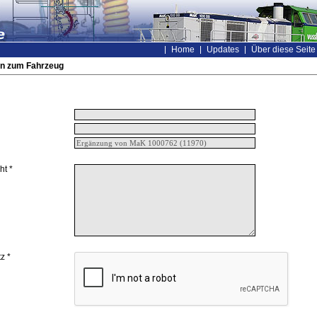
Home
Updates
Über diese Seite
n zum Fahrzeug
ht *
z *